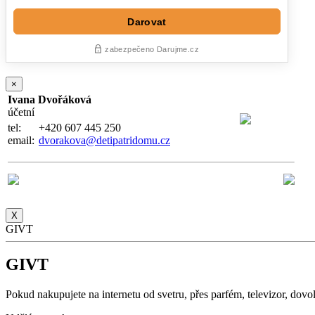
×
Ivana Dvořáková
účetní
tel:
+420 607 445 250
email:
dvorakova@detipatridomu.cz
X
GIVT
GIVT
Pokud nakupujete na internetu od svetru, přes parfém, televizor, do