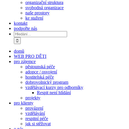
organizační struktura
svobodná organizace
naše prostory
ke stažení
kontakt
podpořte nás
Hledat:
domů
WEB PRO DĚTI
pro zájemce
pěstounská péče
adopce / osvojení
hostitelská péče
dobrovolnický program
vzdělávací kurzy pro odborníky
Respit není hlídání
projekty
pro klienty
provázení
vzdělávání
respitní péče
jak si stěžovat
o nás