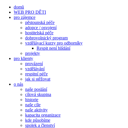
Přeskočit
domů
na
WEB PRO DĚTI
obsah
pro zájemce
pěstounská péče
adopce / osvojení
hostitelská péče
dobrovolnický program
vzdělávací kurzy pro odborníky
Respit není hlídání
projekty
pro klienty
provázení
vzdělávání
respitní péče
jak si stěžovat
o nás
naše poslání
cílová skupina
historie
naše cíle
naše aktivity
kapacita organizace
kde působíme
spolek a členství