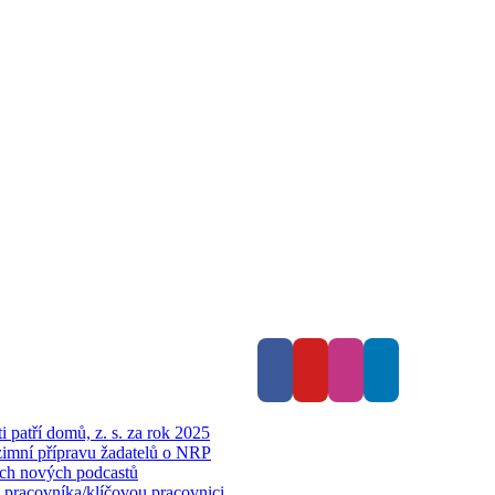
 patří domů, z. s. za rok 2025
dzimní přípravu žadatelů o NRP
ich nových podcastů
pracovníka/klíčovou pracovnici