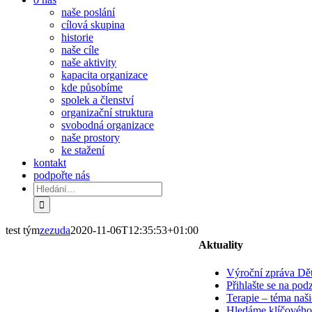
naše poslání
cílová skupina
historie
naše cíle
naše aktivity
kapacita organizace
kde působíme
spolek a členství
organizační struktura
svobodná organizace
naše prostory
ke stažení
kontakt
podpořte nás
Hledat:
test tým
zezuda
2020-11-06T12:35:53+01:00
Aktuality
Výroční zpráva Děti
Přihlašte se na po
Terapie – téma naš
Hledáme klíčového 