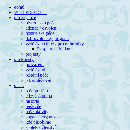
Přeskočit
domů
na
WEB PRO DĚTI
obsah
pro zájemce
pěstounská péče
adopce / osvojení
hostitelská péče
dobrovolnický program
vzdělávací kurzy pro odborníky
Respit není hlídání
projekty
pro klienty
provázení
vzdělávání
respitní péče
jak si stěžovat
o nás
naše poslání
cílová skupina
historie
naše cíle
naše aktivity
kapacita organizace
kde působíme
spolek a členství