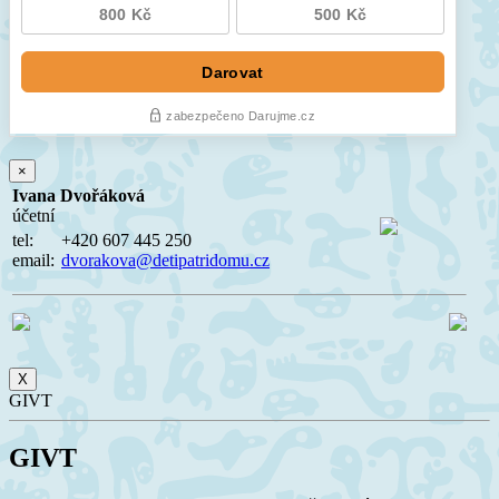
×
Ivana Dvořáková
účetní
tel:
+420 607 445 250
email:
dvorakova@detipatridomu.cz
X
GIVT
GIVT