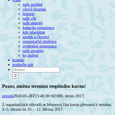
naše poslání
cílová skupina
historie
naše cíle
naše aktivity
kapacita organizace
kde působíme
spolek a členství
organizační struktura
svobodná organizace
naše prostory
ke stažení
kontakt
podpořte nás
Hledat:
Pozor, změna termínu respitního kurzu!
zezuda
2018-05-28T15:40:30+02:00
6. února 2017
|
Z organizačních důvodů se březnová část kurzu přesouvá z termínu
3.-5. března na 10. – 12. března 2017.