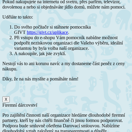
Pokud nakupujete na internetu od svetru, přes parfém, televizor,
dovolenou a nebo si objednáváte jídlo domů, můžete nám pomoci.
Uděláte to takto:
Do svého počítače si stáhnete pomocníka
GIVT
https://givt.cz/aplikace
.
Při vstupu do e-shopu Vám pomocník nabídne možnost
podpořit neziskovou organizaci dle Vašeho výběru, ideální
variantou by byla volba naší organizace.
A nakoupíte, jak jste zvyklí.
Nestojí vás to ani korunu navíc a my dostaneme část peněz z ceny
nákupu.
Díky, že na nás myslíte a pomáháte nám!
X
Firemní dárcovství
Pro zajištění činnosti naší organizace hledáme dlouhodobé firemní
partnery, kteří by nás chtěli finančně či jinou formou podporovat.
Podpora bude smluvně ošetřena Darovací smlouvou. Nabízíme
dlouhodobý vztah založený na transparentnosti a důvěře.