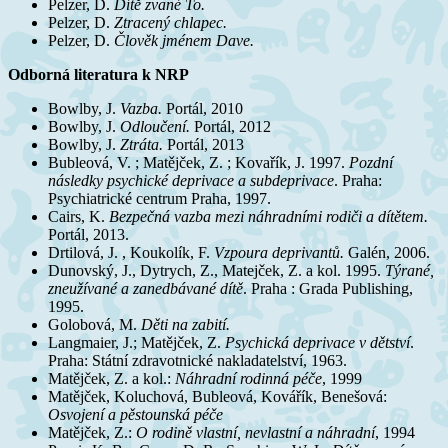
Pelzer, D.
Dítě zvané To.
Pelzer, D.
Ztracený chlapec.
Pelzer, D.
Člověk jménem Dave.
Odborná literatura k NRP
Bowlby, J.
Vazba.
Portál, 2010
Bowlby, J.
Odloučení.
Portál, 2012
Bowlby, J.
Ztráta.
Portál, 2013
Bubleová, V. ; Matějček, Z. ; Kovařík, J. 1997.
Pozdní
následky psychické deprivace a subdeprivace
. Praha:
Psychiatrické centrum Praha, 1997.
Cairs, K.
Bezpečná vazba mezi náhradními rodiči a dítětem.
Portál, 2013.
Drtilová, J. , Koukolík, F.
Vzpoura deprivantů.
Galén, 2006.
Dunovský, J., Dytrych, Z., Matejček, Z. a kol. 1995.
Týrané,
zneužívané a zanedbávané dítě
. Praha : Grada Publishing,
1995.
Golobová, M.
Děti na zabití.
Langmaier, J.; Matějček, Z.
Psychická deprivace v dětství
.
Praha: Státní zdravotnické nakladatelství, 1963.
Matějček, Z. a kol.:
Náhradní rodinná péče
, 1999
Matějček, Koluchová, Bubleová, Kovářík, Benešová:
Osvojení a pěstounská péče
Matějček, Z.:
O rodině vlastní, nevlastní a náhradní
, 1994