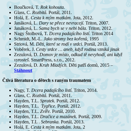
Boučková, T.
Rok kohouta.
Glass, C.
Rozbitá.
Portál, 2011.
Holá, E.
Cesta k mým matkám.
Jota, 2012.
Janáková, L.
Dary se přece nevracejí.
Triton, 2007.
Janáková, L.
Sama bych se v nebi bála.
Triton, 2012.
Nagy Štolbová, T.
Dcera padajícího listí.
Triton 2014
Schmidt, M.-L.
Jako stromy bez kořenů,
1995
Striová, M.
Děti, které se rodí v srdci.
Portál, 2013.
Voběrek, J.
Cesty srdce … aneb, když rodina vzniká jinak
Zezulová, D.
Domov je místo, odkud tě nevyhodí, ani když
vyrosteš
. SmartPress, s.r.o., 2012.
Zezulová, D.
Kruh Mladých.
Děti patří domů, 2015 –
Stáhnout
Čtivá literatura o dětech s raným traumatem
Nagy, T.
Dcera padajícího listí.
Triton, 2014.
Glass, C.
Rozbitá.
Portál, 2011.
Hayden, T.L.
Spratek.
Portál, 2012.
Hayden, T.L.
Tygřice.
Portál, 2012.
Hayden, T.L.
Zvíře.
Portál, 2010.
Hayden, T.L.
Dračice a mazánek.
Portál, 2009.
Hayden, T.L .
Sebranka.
Portál, 2013.
Holá, E.
Cesta k mým matkám.
Jota, 2