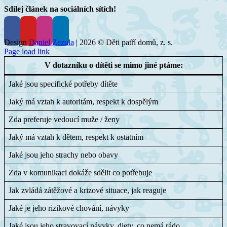
Sdílej článek na sociálních sítích!
Facebook
X
LinkedIn
Tumblr
Pinterest
E-
mail
Design
Daniel Zezula
|
2026 © Děti patří domů, z. s.
Page load link
V dotazníku o dítěti se mimo jiné ptáme:
Jaké jsou specifické potřeby dítěte
Jaký má vztah k autoritám, respekt k dospělým
Zda preferuje vedoucí muže / ženy
Jaký má vztah k dětem, respekt k ostatním
Jaké jsou jeho strachy nebo obavy
Zda v komunikaci dokáže sdělit co potřebuje
Jak zvládá zátěžové a krizové situace, jak reaguje
Jaké je jeho rizikové chování, návyky
Jaké jsou jeho stravovací návyky, diety, co nemá rádo