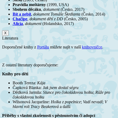
Pravidla moštárny
(1999, USA)
Sbohem děcáku
,
dokument
(Česko, 2017)
Bít a nebít
,
dokument Tomáše Škrdlanta
(Česko, 2014)
Chačipe
,
dokument dětí z DD
(Česko, 2005)
Alicia
,
dokument
(Holandsko, 2017)
X
Literatura
Doporučené knihy z
Portálu
můžete najít v naší
knihovničce
.
Z ostatní literatury doporučujeme:
Knihy pro děti
Booth Tereza:
Kája
Čapková Blanka:
Jak jsem dostal ségru
Dědková Jarmila:
Slunce pro čokoládovou holku
;
Růže pro
čokoládovou holku
Wilsonová Jacqueline:
Holka z popelnice
;
Vadí nevadí
;
V
hlavní roli Tracy Beakerová
a další
Příběhy s vlastní zkušeností s pěstounstvím či adopcí