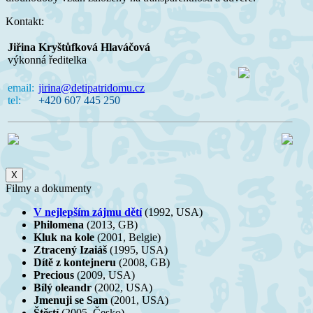
Kontakt:
Jiřina Kryštůfková Hlaváčová
výkonná ředitelka
email:
jirina@detipatridomu.cz
tel:
+420 607 445 250
X
Filmy a dokumenty
V nejlepším zájmu dětí
(1992, USA)
Philomena
(2013, GB)
Kluk na kole
(2001, Belgie)
Ztracený Izaiáš
(1995, USA)
Dítě z kontejneru
(2008, GB)
Precious
(2009, USA)
Bílý oleandr
(2002, USA)
Jmenuji se Sam
(2001, USA)
Štěstí
(2005, Česko)