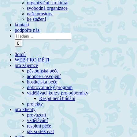
organizační struktura
svobodná organizace
naše prostory
ke stažení
kontakt
podpořte nás
Hledat:
domů
WEB PRO DĚTI
pro zájemce
pěstounská péče
adopce / osvojení
hostitelská péče
dobrovolnický program
vzdělávací kurzy pro odborníky
Respit není hlídání
projekty
pro klienty
provázení
vzdělávání
respitní péče
jak si stěžovat
o nás