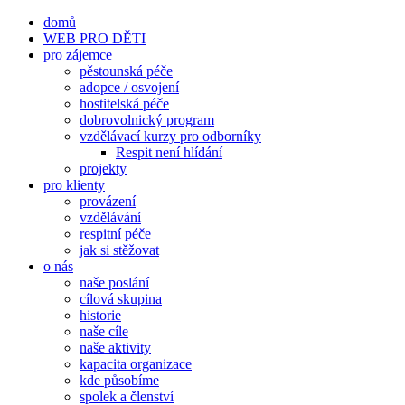
Přeskočit
domů
na
WEB PRO DĚTI
obsah
pro zájemce
pěstounská péče
adopce / osvojení
hostitelská péče
dobrovolnický program
vzdělávací kurzy pro odborníky
Respit není hlídání
projekty
pro klienty
provázení
vzdělávání
respitní péče
jak si stěžovat
o nás
naše poslání
cílová skupina
historie
naše cíle
naše aktivity
kapacita organizace
kde působíme
spolek a členství