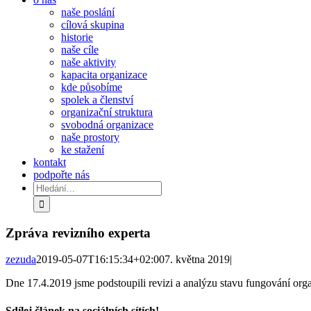
naše poslání
cílová skupina
historie
naše cíle
naše aktivity
kapacita organizace
kde působíme
spolek a členství
organizační struktura
svobodná organizace
naše prostory
ke stažení
kontakt
podpořte nás
Hledat:
Zpráva revizního experta
zezuda
2019-05-07T16:15:34+02:00
7. května 2019
|
Dne 17.4.2019 jsme podstoupili revizi a analýzu stavu fungování or
Sdílej článek na sociálních sítích!