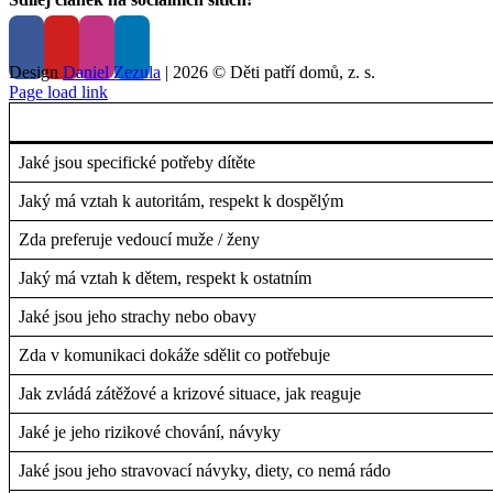
Facebook
X
LinkedIn
Tumblr
Pinterest
E-
mail
Design
Daniel Zezula
|
2026 © Děti patří domů, z. s.
Page load link
Jaké jsou specifické potřeby dítěte
Jaký má vztah k autoritám, respekt k dospělým
Zda preferuje vedoucí muže / ženy
Jaký má vztah k dětem, respekt k ostatním
Jaké jsou jeho strachy nebo obavy
Zda v komunikaci dokáže sdělit co potřebuje
Jak zvládá zátěžové a krizové situace, jak reaguje
Jaké je jeho rizikové chování, návyky
Jaké jsou jeho stravovací návyky, diety, co nemá rádo