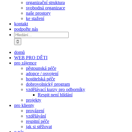
organizační struktura
svobodná organizace
naše prostory
ke stažení
kontakt
podpořte nás
Hledat:
domů
WEB PRO DĚTI
pro zájemce
pěstounská péče
adopce / osvojení
hostitelská péče
dobrovolnický program
vzdělávací kurzy pro odborníky
Respit není hlídání
projekty
pro klienty
provázení
vzdělávání
respitní péče
jak si stěžovat
o nás