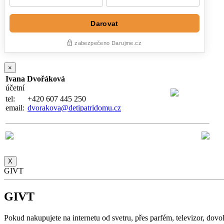
×
Ivana Dvořáková
účetní
tel:
+420 607 445 250
email:
dvorakova@detipatridomu.cz
X
GIVT
GIVT
Pokud nakupujete na internetu od svetru, přes parfém, televizor, do