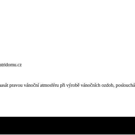
atridomu.cz
sát pravou vánoční atmosféru při výrobě vánočních ozdob, poslouchán