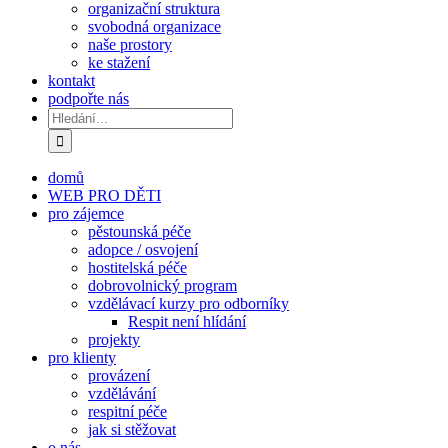
organizační struktura
svobodná organizace
naše prostory
ke stažení
kontakt
podpořte nás
Hledat:
domů
WEB PRO DĚTI
pro zájemce
pěstounská péče
adopce / osvojení
hostitelská péče
dobrovolnický program
vzdělávací kurzy pro odborníky
Respit není hlídání
projekty
pro klienty
provázení
vzdělávání
respitní péče
jak si stěžovat
o nás