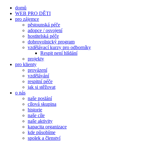
Přeskočit
domů
na
WEB PRO DĚTI
obsah
pro zájemce
pěstounská péče
adopce / osvojení
hostitelská péče
dobrovolnický program
vzdělávací kurzy pro odborníky
Respit není hlídání
projekty
pro klienty
provázení
vzdělávání
respitní péče
jak si stěžovat
o nás
naše poslání
cílová skupina
historie
naše cíle
naše aktivity
kapacita organizace
kde působíme
spolek a členství