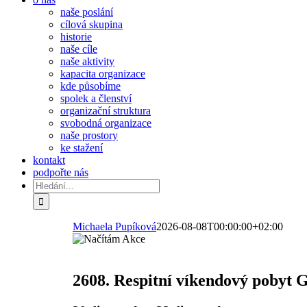
naše poslání
cílová skupina
historie
naše cíle
naše aktivity
kapacita organizace
kde působíme
spolek a členství
organizační struktura
svobodná organizace
naše prostory
ke stažení
kontakt
podpořte nás
Hledat:
Michaela Pupíková
2026-08-08T00:00:00+02:00
2608. Respitní víkendový pobyt 