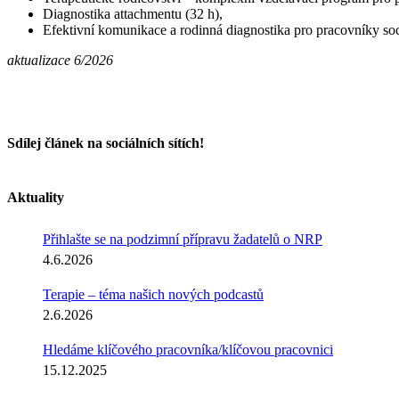
Diagnostika attachmentu (32 h),
Efektivní komunikace a rodinná diagnostika pro pracovníky soc
aktualizace 6/2026
Sdílej článek na sociálních sítích!
Facebook
X
LinkedIn
Tumblr
Pinterest
E-
mail
Aktuality
Přihlašte se na podzimní přípravu žadatelů o NRP
4.6.2026
Terapie – téma našich nových podcastů
2.6.2026
Hledáme klíčového pracovníka/klíčovou pracovnici
15.12.2025