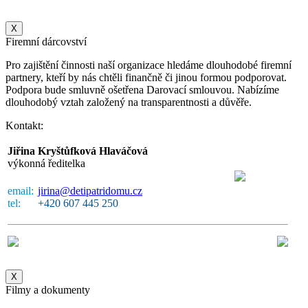
X
Firemní dárcovství
Pro zajištění činnosti naší organizace hledáme dlouhodobé firemní
partnery, kteří by nás chtěli finančně či jinou formou podporovat.
Podpora bude smluvně ošetřena Darovací smlouvou. Nabízíme
dlouhodobý vztah založený na transparentnosti a důvěře.
Kontakt:
Jiřina Kryštůfková Hlaváčová
výkonná ředitelka
email:
jirina@detipatridomu.cz
tel:
+420 607 445 250
X
Filmy a dokumenty