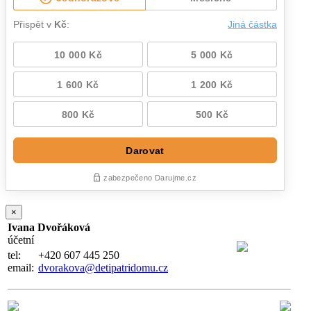
×
Ivana Dvořáková
účetní
tel:
+420 607 445 250
email:
dvorakova@detipatridomu.cz