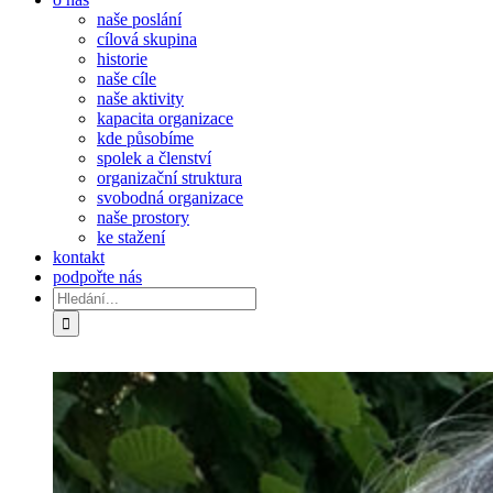
naše poslání
cílová skupina
historie
naše cíle
naše aktivity
kapacita organizace
kde působíme
spolek a členství
organizační struktura
svobodná organizace
naše prostory
ke stažení
kontakt
podpořte nás
Hledat:
Zobrazit
větší
obrázek