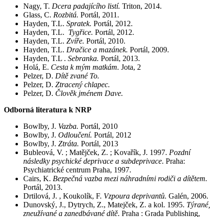
Nagy, T.
Dcera padajícího listí.
Triton, 2014.
Glass, C.
Rozbitá.
Portál, 2011.
Hayden, T.L.
Spratek.
Portál, 2012.
Hayden, T.L.
Tygřice.
Portál, 2012.
Hayden, T.L.
Zvíře.
Portál, 2010.
Hayden, T.L.
Dračice a mazánek.
Portál, 2009.
Hayden, T.L .
Sebranka.
Portál, 2013.
Holá, E.
Cesta k mým matkám.
Jota, 2
Pelzer, D.
Dítě zvané To.
Pelzer, D.
Ztracený chlapec.
Pelzer, D.
Člověk jménem Dave.
Odborná literatura k NRP
Bowlby, J.
Vazba.
Portál, 2010
Bowlby, J.
Odloučení.
Portál, 2012
Bowlby, J.
Ztráta.
Portál, 2013
Bubleová, V. ; Matějček, Z. ; Kovařík, J. 1997.
Pozdní
následky psychické deprivace a subdeprivace
. Praha:
Psychiatrické centrum Praha, 1997.
Cairs, K.
Bezpečná vazba mezi náhradními rodiči a dítětem.
Portál, 2013.
Drtilová, J. , Koukolík, F.
Vzpoura deprivantů.
Galén, 2006.
Dunovský, J., Dytrych, Z., Matejček, Z. a kol. 1995.
Týrané,
zneužívané a zanedbávané dítě
. Praha : Grada Publishing,