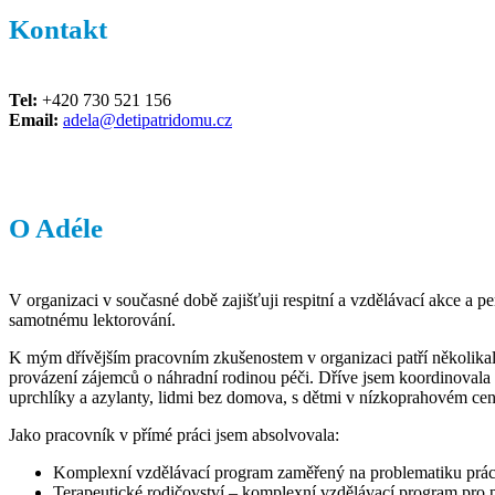
Kontakt
Tel:
+420 730 521 156
Email:
adela@detipatridomu.cz
O Adéle
V organizaci v současné době zajišťuji respitní a vzdělávací akce a pe
samotnému lektorování.
K mým dřívějším pracovním zkušenostem v organizaci patří několikal
provázení zájemců o náhradní rodinou péči. Dříve jsem koordinovala
uprchlíky a azylanty, lidmi bez domova, s dětmi v nízkoprahovém cen
Jako pracovník v přímé práci jsem absolvovala:
Komplexní vzdělávací program zaměřený na problematiku práce 
Terapeutické rodičovství – komplexní vzdělávací program pro p