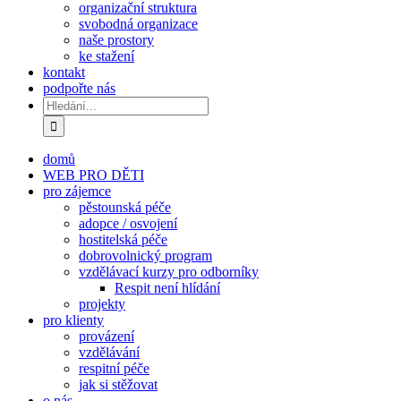
organizační struktura
svobodná organizace
naše prostory
ke stažení
kontakt
podpořte nás
Hledat:
domů
WEB PRO DĚTI
pro zájemce
pěstounská péče
adopce / osvojení
hostitelská péče
dobrovolnický program
vzdělávací kurzy pro odborníky
Respit není hlídání
projekty
pro klienty
provázení
vzdělávání
respitní péče
jak si stěžovat
o nás