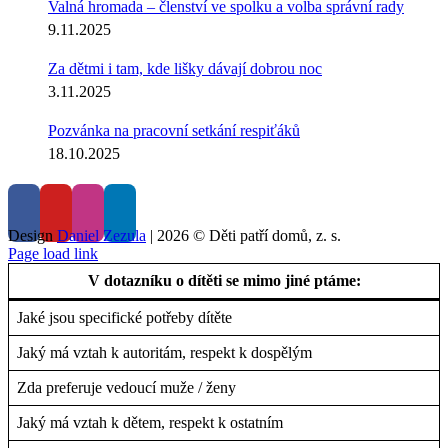
Valná hromada – členství ve spolku a volba správní rady
9.11.2025
Za dětmi i tam, kde lišky dávají dobrou noc
3.11.2025
Pozvánka na pracovní setkání respiťáků
18.10.2025
Design
Daniel Zezula
|
2026 © Děti patří domů, z. s.
Page load link
V dotazníku o dítěti se mimo jiné ptáme:
Jaké jsou specifické potřeby dítěte
Jaký má vztah k autoritám, respekt k dospělým
Zda preferuje vedoucí muže / ženy
Jaký má vztah k dětem, respekt k ostatním