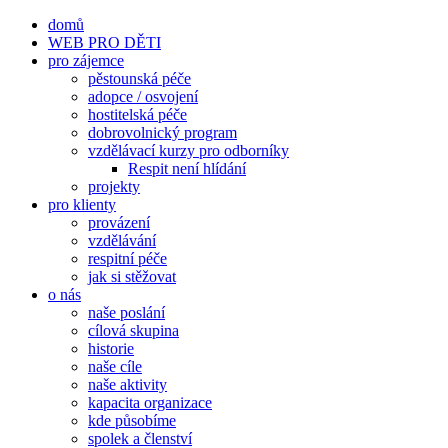
Přeskočit
domů
na
WEB PRO DĚTI
obsah
pro zájemce
pěstounská péče
adopce / osvojení
hostitelská péče
dobrovolnický program
vzdělávací kurzy pro odborníky
Respit není hlídání
projekty
pro klienty
provázení
vzdělávání
respitní péče
jak si stěžovat
o nás
naše poslání
cílová skupina
historie
naše cíle
naše aktivity
kapacita organizace
kde působíme
spolek a členství