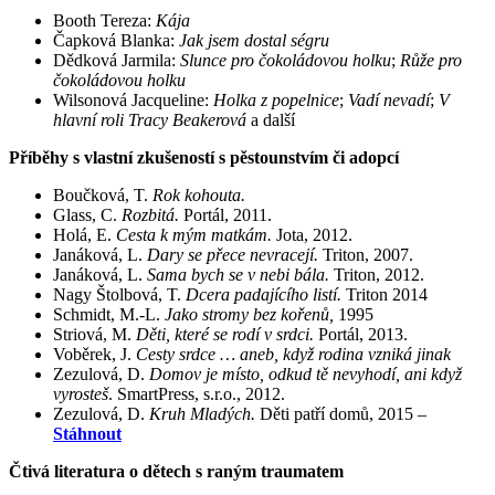
Booth Tereza:
Kája
Čapková Blanka:
Jak jsem dostal ségru
Dědková Jarmila:
Slunce pro čokoládovou holku
;
Růže pro
čokoládovou holku
Wilsonová Jacqueline:
Holka z popelnice
;
Vadí nevadí
;
V
hlavní roli Tracy Beakerová
a další
Příběhy s vlastní zkušeností s pěstounstvím či adopcí
Boučková, T.
Rok kohouta.
Glass, C.
Rozbitá.
Portál, 2011.
Holá, E.
Cesta k mým matkám.
Jota, 2012.
Janáková, L.
Dary se přece nevracejí.
Triton, 2007.
Janáková, L.
Sama bych se v nebi bála.
Triton, 2012.
Nagy Štolbová, T.
Dcera padajícího listí.
Triton 2014
Schmidt, M.-L.
Jako stromy bez kořenů,
1995
Striová, M.
Děti, které se rodí v srdci.
Portál, 2013.
Voběrek, J.
Cesty srdce … aneb, když rodina vzniká jinak
Zezulová, D.
Domov je místo, odkud tě nevyhodí, ani když
vyrosteš
. SmartPress, s.r.o., 2012.
Zezulová, D.
Kruh Mladých.
Děti patří domů, 2015 –
Stáhnout
Čtivá literatura o dětech s raným traumatem