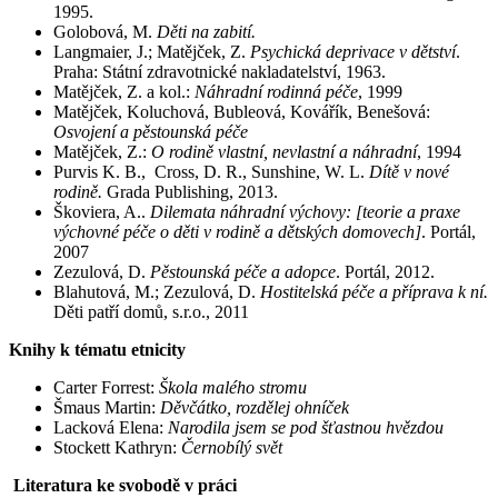
1995.
Golobová, M.
Děti na zabití.
Langmaier, J.; Matějček, Z.
Psychická deprivace v dětství
.
Praha: Státní zdravotnické nakladatelství, 1963.
Matějček, Z. a kol.:
Náhradní rodinná péče
, 1999
Matějček, Koluchová, Bubleová, Kovářík, Benešová:
Osvojení a pěstounská péče
Matějček, Z.:
O rodině vlastní, nevlastní a náhradní
, 1994
Purvis K. B., Cross, D. R., Sunshine, W. L.
Dítě v nové
rodině.
Grada Publishing, 2013.
Škoviera, A..
Dilemata náhradní výchovy: [teorie a praxe
výchovné péče o děti v rodině a dětských domovech]
. Portál,
2007
Zezulová, D.
Pěstounská péče a adopce
. Portál, 2012.
Blahutová, M.; Zezulová, D.
Hostitelská péče a příprava k ní.
Děti patří domů, s.r.o., 2011
Knihy k tématu etnicity
Carter Forrest:
Škola malého stromu
Šmaus Martin:
Děvčátko, rozdělej ohníček
Lacková Elena:
Narodila jsem se pod šťastnou hvězdou
Stockett Kathryn:
Černobílý svět
Literatura ke svobodě v práci