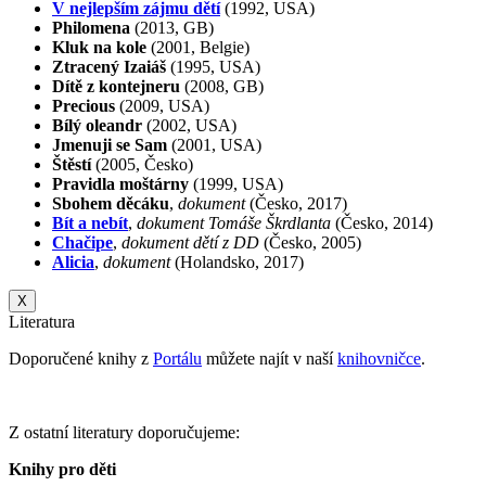
V nejlepším zájmu dětí
(1992, USA)
Philomena
(2013, GB)
Kluk na kole
(2001, Belgie)
Ztracený Izaiáš
(1995, USA)
Dítě z kontejneru
(2008, GB)
Precious
(2009, USA)
Bílý oleandr
(2002, USA)
Jmenuji se Sam
(2001, USA)
Štěstí
(2005, Česko)
Pravidla moštárny
(1999, USA)
Sbohem děcáku
,
dokument
(Česko, 2017)
Bít a nebít
,
dokument Tomáše Škrdlanta
(Česko, 2014)
Chačipe
,
dokument dětí z DD
(Česko, 2005)
Alicia
,
dokument
(Holandsko, 2017)
X
Literatura
Doporučené knihy z
Portálu
můžete najít v naší
knihovničce
.
Z ostatní literatury doporučujeme:
Knihy pro děti