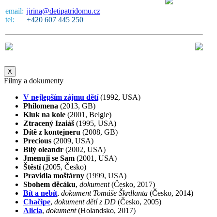
email:
jirina@detipatridomu.cz
tel:
+420 607 445 250
X
Filmy a dokumenty
V nejlepším zájmu dětí
(1992, USA)
Philomena
(2013, GB)
Kluk na kole
(2001, Belgie)
Ztracený Izaiáš
(1995, USA)
Dítě z kontejneru
(2008, GB)
Precious
(2009, USA)
Bílý oleandr
(2002, USA)
Jmenuji se Sam
(2001, USA)
Štěstí
(2005, Česko)
Pravidla moštárny
(1999, USA)
Sbohem děcáku
,
dokument
(Česko, 2017)
Bít a nebít
,
dokument Tomáše Škrdlanta
(Česko, 2014)
Chačipe
,
dokument dětí z DD
(Česko, 2005)
Alicia
,
dokument
(Holandsko, 2017)