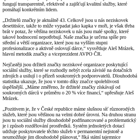
fungují transparentně, efektivně a zajišťují kvalitní služby, které
pomáhají konkrétním lidem.
„Držitelů značky je aktuálně 43. Celkově jsou u nás neziskovek
desetitisíce, takže to může vypadat jako kapka v moři, je však třeba
brát v potaz, že většina neziskovek u nás jsou malé spolky, které
takové hodnocení nepotřebují. Naše značka je určena spíše pro
střední a větší organizace, které jsou na vyšším stupni
profesionalizace a aktivně oslovují dárce,“ vysvětluje Aleš Mrázek,
hlavní metodik značky a viceprezident AVPO ČR.
Nejčastěji jsou držiteli značky neziskové organizace poskytující
sociální služby, které se rozhodly nebýt zcela závislé na dotačních
zdrojích a usilují i o přízeň soukromých podporovatelů. Dlouhodobá
statistika ukazuje, že jsou v tomto díky značce spolehlivosti
úspěšnější. „Máme změřeno, že držitelé značky získávají od
soukromých dárců v průměru o 20 % více financí,“ upřesňuje Aleš
Mrázek.
„Pozitivem je, že v České republice máme slušnou síť různorodých
služeb, které jsou většinou na velmi dobré úrovni. Na druhou stranu
jsou tu sociální služby dlouhodobě podfinancované a problematický
je i způsob rozdělování prostředků. Systém jednoletých dotací
udržuje poskytovatele těchto služeb v permanentní nejistotě a
neumožňuje jim dlouhodobě plánovat,“ říká státní tajemnice