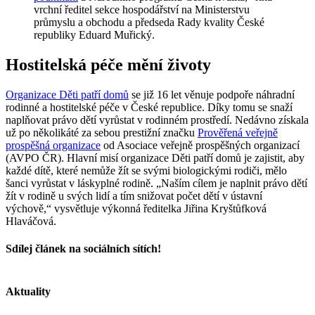
vrchní ředitel sekce hospodářství na Ministerstvu
průmyslu a obchodu a předseda Rady kvality České
republiky Eduard Muřický.
Hostitelská péče mění životy
Organizace Děti patří domů
se již 16 let věnuje podpoře náhradní
rodinné a hostitelské péče v České republice. Díky tomu se snaží
naplňovat právo dětí vyrůstat v rodinném prostředí. Nedávno získala
už po několikáté za sebou prestižní značku
Prověřená veřejně
prospěšná organizace
od Asociace veřejně prospěšných organizací
(AVPO ČR). Hlavní misí organizace Děti patří domů je zajistit, aby
každé dítě, které nemůže žít se svými biologickými rodiči, mělo
šanci vyrůstat v láskyplné rodině. „Naším cílem je naplnit právo dětí
žít v rodině u svých lidí a tím snižovat počet dětí v ústavní
výchově,“ vysvětluje výkonná ředitelka Jiřina Kryštůfková
Hlaváčová.
Sdílej článek na sociálních sítích!
Facebook
X
LinkedIn
Tumblr
Pinterest
E-
mail
Aktuality