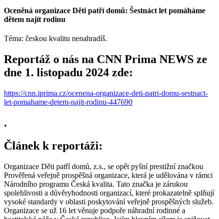
Oceněná organizace Děti patří domů: Šestnáct let pomáháme
dětem najít rodinu
Téma: českou kvalitu nenahradíš.
Reportáž o nás na CNN Prima NEWS ze
dne 1. listopadu 2024 zde:
https://cnn.iprima.cz/ocenena-organizace-deti-patri-domu-sestnact-
let-pomahame-detem-najit-rodinu-447690
.
Článek k reportáži:
Organizace Děti patří domů, z.s., se opět pyšní prestižní značkou
Prověřená veřejně prospěšná organizace, která je udělována v rámci
Národního programu Česká kvalita. Tato značka je zárukou
spolehlivosti a důvěryhodnosti organizací, které prokazatelně splňují
vysoké standardy v oblasti poskytování veřejně prospěšných služeb.
Organizace se už 16 let věnuje podpoře náhradní rodinné a