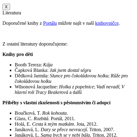
X
Literatura
Doporučené knihy z
Portálu
můžete najít v naší
knihovničce
.
Z ostatní literatury doporučujeme:
Knihy pro děti
Booth Tereza:
Kája
Čapková Blanka:
Jak jsem dostal ségru
Dědková Jarmila:
Slunce pro čokoládovou holku
;
Růže pro
čokoládovou holku
Wilsonová Jacqueline:
Holka z popelnice
;
Vadí nevadí
;
V
hlavní roli Tracy Beakerová
a další
Příběhy s vlastní zkušeností s pěstounstvím či adopcí
Boučková, T.
Rok kohouta.
Glass, C.
Rozbitá.
Portál, 2011.
Holá, E.
Cesta k mým matkám.
Jota, 2012.
Janáková, L.
Dary se přece nevracejí.
Triton, 2007.
Janáková, L.
Sama bych se v nebi bála.
Triton, 2012.