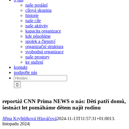
naše poslání
cílová skupina
historie
naše cíle
naše aktivity
kapacita organizace
kde působíme
spolek a členství
organizační struktura
svobodná organizace
naše prostory
ke stažení
kontakt
podpořte nás
Hledat:
reportáž CNN Prima NEWS o nás: Děti patří domů,
šestnáct let pomáháme dětem najít rodinu
Jiřina Kryštůfková Hlaváčová
2024-11-13T11:57:31+01:00
13.
listopadu 2024
|