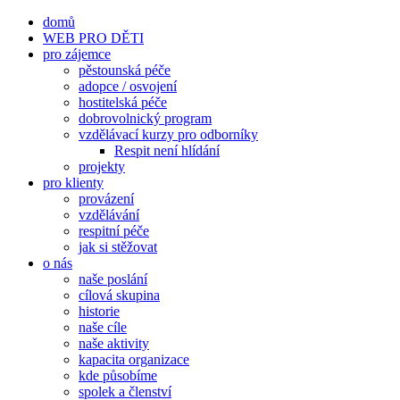
Přeskočit
domů
na
WEB PRO DĚTI
obsah
pro zájemce
pěstounská péče
adopce / osvojení
hostitelská péče
dobrovolnický program
vzdělávací kurzy pro odborníky
Respit není hlídání
projekty
pro klienty
provázení
vzdělávání
respitní péče
jak si stěžovat
o nás
naše poslání
cílová skupina
historie
naše cíle
naše aktivity
kapacita organizace
kde působíme
spolek a členství