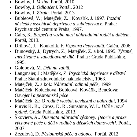
Bowlby, J.
Vazba.
Portál, 2010
Bowlby, J.
Odloučení.
Portál, 2012
Bowlby, J.
Ztráta.
Portál, 2013
Bubleová, V. ; Matějček, Z. ; Kovařík, J. 1997.
Pozdní
následky psychické deprivace a subdeprivace
. Praha:
Psychiatrické centrum Praha, 1997.
Cairs, K.
Bezpečná vazba mezi náhradními rodiči a dítětem.
Portál, 2013.
Drtilová, J. , Koukolík, F.
Vzpoura deprivantů.
Galén, 2006.
Dunovský, J., Dytrych, Z., Matejček, Z. a kol. 1995.
Týrané,
zneužívané a zanedbávané dítě
. Praha : Grada Publishing,
1995.
Golobová, M.
Děti na zabití.
Langmaier, J.; Matějček, Z.
Psychická deprivace v dětství
.
Praha: Státní zdravotnické nakladatelství, 1963.
Matějček, Z. a kol.:
Náhradní rodinná péče
, 1999
Matějček, Koluchová, Bubleová, Kovářík, Benešová:
Osvojení a pěstounská péče
Matějček, Z.:
O rodině vlastní, nevlastní a náhradní
, 1994
Purvis K. B., Cross, D. R., Sunshine, W. L.
Dítě v nové
rodině.
Grada Publishing, 2013.
Škoviera, A..
Dilemata náhradní výchovy: [teorie a praxe
výchovné péče o děti v rodině a dětských domovech]
. Portál,
2007
Zezulová, D.
Pěstounská péče a adopce
. Portál, 2012.