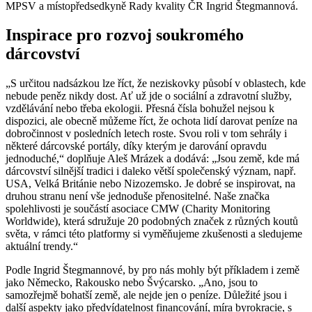
MPSV a místopředsedkyně Rady kvality ČR Ingrid Štegmannová.
Inspirace pro rozvoj soukromého
dárcovství
„S určitou nadsázkou lze říct, že neziskovky působí v oblastech, kde
nebude peněz nikdy dost. Ať už jde o sociální a zdravotní služby,
vzdělávání nebo třeba ekologii. Přesná čísla bohužel nejsou k
dispozici, ale obecně můžeme říct, že ochota lidí darovat peníze na
dobročinnost v posledních letech roste. Svou roli v tom sehrály i
některé dárcovské portály, díky kterým je darování opravdu
jednoduché,“ doplňuje Aleš Mrázek a dodává: „Jsou země, kde má
dárcovství silnější tradici i daleko větší společenský význam, např.
USA, Velká Británie nebo Nizozemsko. Je dobré se inspirovat, na
druhou stranu není vše jednoduše přenositelné. Naše značka
spolehlivosti je součástí asociace CMW (Charity Monitoring
Worldwide), která sdružuje 20 podobných značek z různých koutů
světa, v rámci této platformy si vyměňujeme zkušenosti a sledujeme
aktuální trendy.“
Podle Ingrid Štegmannové, by pro nás mohly být příkladem i země
jako Německo, Rakousko nebo Švýcarsko. „Ano, jsou to
samozřejmě bohatší země, ale nejde jen o peníze. Důležité jsou i
další aspekty jako předvídatelnost financování, míra byrokracie, s