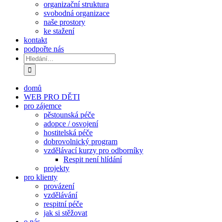
organizační struktura
svobodná organizace
naše prostory
ke stažení
kontakt
podpořte nás
Hledat:
domů
WEB PRO DĚTI
pro zájemce
pěstounská péče
adopce / osvojení
hostitelská péče
dobrovolnický program
vzdělávací kurzy pro odborníky
Respit není hlídání
projekty
pro klienty
provázení
vzdělávání
respitní péče
jak si stěžovat
o nás