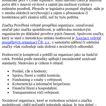
hostitelské péče v České republice. Jejím hlavním cílem je snižovat
počet dětí v ústavní výchově a zajistit jim možnost vyrůstat v
rodinném prostředí. Přestože se legislativa postupně zlepšuje, stále je
v mnoha ohledech nevyhovující a zájem o pěstounskou či
hostitelskou péči zůstává nižší, než by bylo potřeba.
Značka Prověřená veřejně prospěšná organizace, označovaná
stručně jako značka spolehlivosti, je udělována neziskovým
organizacím po důkladné prověrce jejich činnosti. Správcem značky,
který se stará o metodickou stránku hodnocení je
Asociace veřejně
prospěšných organizací ČR, z.s
., o samotném udělení či odebrání
značky však rozhoduje rada složená z nezávislých odborníků.
Hodnocení je komplexní a pohlíží na organizaci jako na funkční
celek. Probíhá podle metodiky splňující mezinárodně uznávané
standardy. Sledováno je celkem 6 oblastí:
Poslání, cíle a hodnoty;
Správa, řízení a vnitřní kontrola;
Fundraising a vztahy s veřejností;
Kybernetická a informační bezpečnost;
Finanční řízení a hospodaření;
Transparentnost vůči veřejnosti.
Neziskové organizace, které se rozhodnou ucházet o značku
spolehlivosti, chtějí nejčastěji jednoduše ukázat, že jsou dobré –