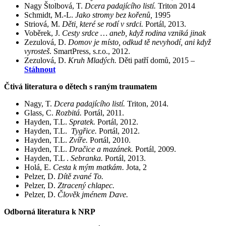
Nagy Štolbová, T.
Dcera padajícího listí.
Triton 2014
Schmidt, M.-L.
Jako stromy bez kořenů,
1995
Striová, M.
Děti, které se rodí v srdci.
Portál, 2013.
Voběrek, J.
Cesty srdce … aneb, když rodina vzniká jinak
Zezulová, D.
Domov je místo, odkud tě nevyhodí, ani když
vyrosteš
. SmartPress, s.r.o., 2012.
Zezulová, D.
Kruh Mladých.
Děti patří domů, 2015 –
Stáhnout
Čtivá literatura o dětech s raným traumatem
Nagy, T.
Dcera padajícího listí.
Triton, 2014.
Glass, C.
Rozbitá.
Portál, 2011.
Hayden, T.L.
Spratek.
Portál, 2012.
Hayden, T.L.
Tygřice.
Portál, 2012.
Hayden, T.L.
Zvíře.
Portál, 2010.
Hayden, T.L.
Dračice a mazánek.
Portál, 2009.
Hayden, T.L .
Sebranka.
Portál, 2013.
Holá, E.
Cesta k mým matkám.
Jota, 2
Pelzer, D.
Dítě zvané To.
Pelzer, D.
Ztracený chlapec.
Pelzer, D.
Člověk jménem Dave.
Odborná literatura k NRP