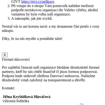
GIVT
https://givt.cz/aplikace
.
Při vstupu do e-shopu Vám pomocník nabídne možnost
podpořit neziskovou organizaci dle Vašeho výběru, ideální
variantou by byla volba naší organizace.
A nakoupíte, jak jste zvyklí.
Nestojí vás to ani korunu navíc a my dostaneme část peněz z ceny
nákupu.
Díky, že na nás myslíte a pomáháte nám!
X
Firemní dárcovství
Pro zajištění činnosti naší organizace hledáme dlouhodobé firemní
partnery, kteří by nás chtěli finančně či jinou formou podporovat.
Podpora bude smluvně ošetřena Darovací smlouvou. Nabízíme
dlouhodobý vztah založený na transparentnosti a důvěře.
Kontakt:
Jiřina Kryštůfková Hlaváčová
výkonná ředitelka