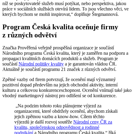
níž se poskytovatelé služeb musí potýkat, nebo perspektiva, jakou
práce v sociálních službách otevírá lidem. To jsou všechno věci, ve
kterých bychom se mohli inspirovat,“ doplňuje Štegmannová.
Program Česká kvalita oceňuje firmy
z různých odvětví
Značka Prověřená veřejně prospěšná organizace je součástí
Národního programu Česká kvalita, který je zaměřen na podporu a
propagaci kvalitních domácích produktů a služeb. Program je
součástí
Národní politiky kvality
a je garantován vládou ČR.
Aktuálně je součástí programu 21 značek z různých odvětví.
Zpětné vazby od firem potvrzují, že ocenění mají významný
pozitivní dopad především na jejich obchodní aktivity, interní
kulturu a celkovou konkurenceschopnost. Ocenění vnímají také jako
vhodný marketingový nástroj pro odlišení se od konkurence.
„Na podzim tohoto roku plánujeme výjezd za
organizacemi, které obdržely ocenění, abychom získali
jejich zpětnou vazbu a know-how. Cílem těchto
výjezdů je další rozvoj soutěže
Národní ceny ČR za
kvalitu, společenskou odpovědnost a rodinné
podnikání
a Národního programu Česká kvalita,“ říká