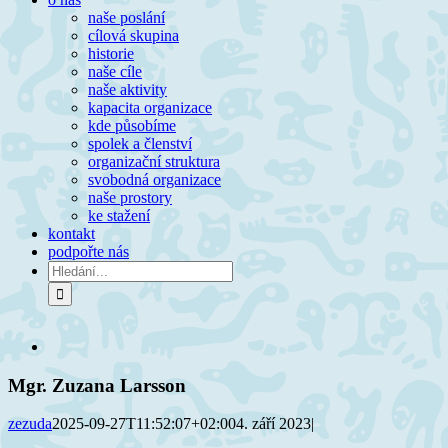
naše poslání
cílová skupina
historie
naše cíle
naše aktivity
kapacita organizace
kde působíme
spolek a členství
organizační struktura
svobodná organizace
naše prostory
ke stažení
kontakt
podpořte nás
Hledat:
Zobrazit
větší
obrázek
Mgr. Zuzana Larsson
zezuda
2025-09-27T11:52:07+02:00
4. září 2023
|