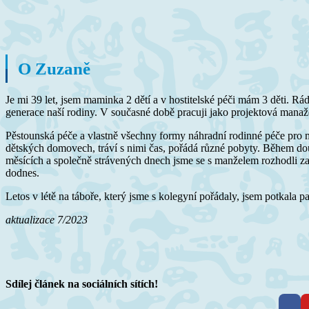
O Zuzaně
Je mi 39 let, jsem maminka 2 dětí a v hostitelské péči mám 3 děti. Rá
generace naší rodiny. V současné době pracuji jako projektová manaže
Pěstounská péče a vlastně všechny formy náhradní rodinné péče pro m
dětských domovech, tráví s nimi čas, pořádá různé pobyty. Během dou
měsících a společně strávených dnech jsme se s manželem rozhodli zaž
dodnes.
Letos v létě na táboře, který jsme s kolegyní pořádaly, jsem potkala 
aktualizace 7/2023
Sdílej článek na sociálních sítích!