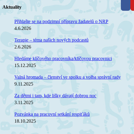
Facebook
X
LinkedIn
Tumblr
Pinterest
E-
mail
Aktuality
Přihlašte se na podzimní přípravu žadatelů o NRP
4.6.2026
Terapie – téma našich nových podcastů
2.6.2026
Hledáme klíčového pracovníka/klíčovou pracovnici
15.12.2025
Valná hromada – členství ve spolku a volba správní rady
9.11.2025
Za dětmi i tam, kde lišky dávají dobrou noc
3.11.2025
Pozvánka na pracovní setkání respiťáků
18.10.2025