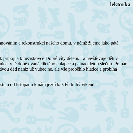
lektorka
 plánováním a rekonstrukcí našeho domu, v němž žijeme jako pátá
 připojila k neziskovce Dobré víly dětem. Ta navštěvuje děti v
e, v té době dvanáctiletého chlapce a patnáctiletou slečnu. Po pár
dvou dětí naráz už vůbec ne, ale vše proběhlo hladce a probíhá
estu a od listopadu k nám jezdí každý druhý víkend.