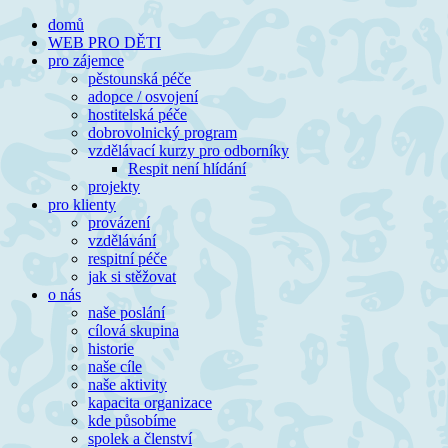
Přeskočit
domů
na
WEB PRO DĚTI
obsah
pro zájemce
pěstounská péče
adopce / osvojení
hostitelská péče
dobrovolnický program
vzdělávací kurzy pro odborníky
Respit není hlídání
projekty
pro klienty
provázení
vzdělávání
respitní péče
jak si stěžovat
o nás
naše poslání
cílová skupina
historie
naše cíle
naše aktivity
kapacita organizace
kde působíme
spolek a členství