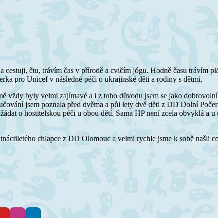
da cestuji, čtu, trávím čas v přírodě a cvičím jógu. Hodně času trávím
rka pro Unicef v následné péči o ukrajinské děti a rodiny s dětmi.
ě vždy byly velmi zajímavé a i z toho důvodu jsem se jako dobrovolník
čování jsem poznala před dvěma a půl lety dvě děti z DD Dolní Počernic
ádat o hostitelskou péči u obou dětí. Sama HP není zcela obvyklá a u 
patnáctiletého chlapce z DD Olomouc a velmi rychle jsme k sobě našli c