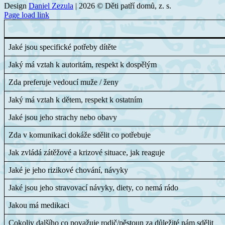
Design
Daniel Zezula
|
2026 © Děti patří domů, z. s.
Page load link
Jaké jsou specifické potřeby dítěte
Jaký má vztah k autoritám, respekt k dospělým
Zda preferuje vedoucí muže / ženy
Jaký má vztah k dětem, respekt k ostatním
Jaké jsou jeho strachy nebo obavy
Zda v komunikaci dokáže sdělit co potřebuje
Jak zvládá zátěžové a krizové situace, jak reaguje
Jaké je jeho rizikové chování, návyky
Jaké jsou jeho stravovací návyky, diety, co nemá rádo
Jakou má medikaci
Cokoliv dalšího co považuje rodič/pěstoun za důležité nám sdělit