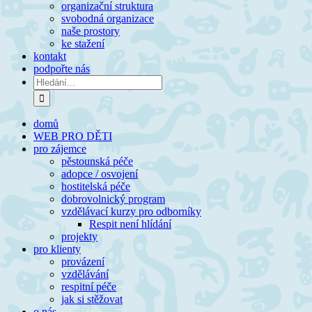
organizační struktura
svobodná organizace
naše prostory
ke stažení
kontakt
podpořte nás
Hledat:
domů
WEB PRO DĚTI
pro zájemce
pěstounská péče
adopce / osvojení
hostitelská péče
dobrovolnický program
vzdělávací kurzy pro odborníky
Respit není hlídání
projekty
pro klienty
provázení
vzdělávání
respitní péče
jak si stěžovat
o nás